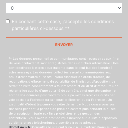
En cochant cette case, j'accepte les conditions
particulières ci-dessous **
ENVOYER
** Les données personnelles communiquées sont nécessaires aux fins
de vous contacter et sont enregistrées dans un fichier informatisé. Elles
sont destinées à et ses sous-traitants dans le seul but de répondre à
votre message. Les données collectées seront communiquées aux
seuls destinataires suivants: . Vous disposez de droits d’accès, de
rectification, d’effacement, de portabilité, de limitation, d’opposition, de
retrait de votre consentement à tout moment et du droit d’introduire une
réclamation auprès d’une autorité de contrôle, ainsi que d’organiser le
sort de vos données post-mortem. Vous pouvez exercer ces droits par
voie postale à l'adresse ou par courrier électronique à l'adresse . Un
justificatif d'identité pourra vous être demandé. Nous conservons vos
données pendant la période de prise de contact puis pendant la durée
de prescription légale aux fins probatoires et de gestion des
contentieux. Vous avez le droit de vous inscrire sur la liste d'opposition
au démarchage téléphonique, disponible à cette adresse:
Bloctel.gouv.fr
. Consultez le site cnil.fr pour plus d’informations sur vos