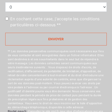
En cochant cette case, j'accepte les conditions
particulières ci-dessous **
ENVOYER
** Les données personnelles communiquées sont nécessaires aux fins
de vous contacter et sont enregistrées dans un fichier informatisé. Elles
sont destinées à et ses sous-traitants dans le seul but de répondre à
votre message. Les données collectées seront communiquées aux
seuls destinataires suivants: . Vous disposez de droits d’accès, de
rectification, d’effacement, de portabilité, de limitation, d’opposition, de
retrait de votre consentement à tout moment et du droit d’introduire une
réclamation auprès d’une autorité de contrôle, ainsi que d’organiser le
sort de vos données post-mortem. Vous pouvez exercer ces droits par
voie postale à l'adresse ou par courrier électronique à l'adresse . Un
justificatif d'identité pourra vous être demandé. Nous conservons vos
données pendant la période de prise de contact puis pendant la durée
de prescription légale aux fins probatoires et de gestion des
contentieux. Vous avez le droit de vous inscrire sur la liste d'opposition
au démarchage téléphonique, disponible à cette adresse:
Bloctel.gouv.fr
. Consultez le site cnil.fr pour plus d’informations sur vos