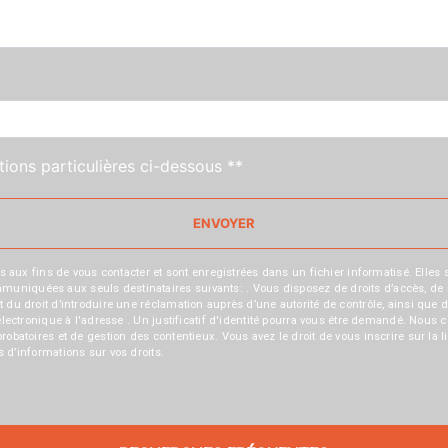
tions particulières ci-dessous **
ENVOYER
 fins de vous contacter et sont enregistrées dans un fichier informatisé. Elles so
iquées aux seuls destinataires suivants: . Vous disposez de droits d’accès, de recti
t du droit d’introduire une réclamation auprès d’une autorité de contrôle, ainsi qu
r électronique à l'adresse . Un justificatif d'identité pourra vous être demandé. Nou
probatoires et de gestion des contentieux. Vous avez le droit de vous inscrire sur la
us d’informations sur vos droits.