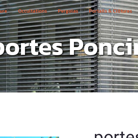
ure
Occultations
Pergolas
Portails & Clôtures
portes Ponci
porte