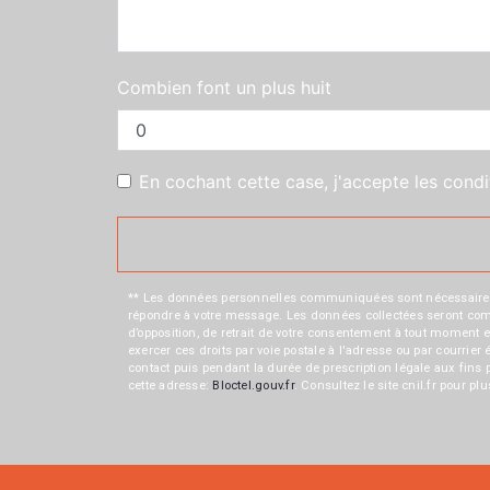
Combien font un plus huit
En cochant cette case, j'accepte les condi
** Les données personnelles communiquées sont nécessaires aux
répondre à votre message. Les données collectées seront commun
d’opposition, de retrait de votre consentement à tout moment e
exercer ces droits par voie postale à l'adresse ou par courrie
contact puis pendant la durée de prescription légale aux fins 
cette adresse:
Bloctel.gouv.fr
. Consultez le site cnil.fr pour pl