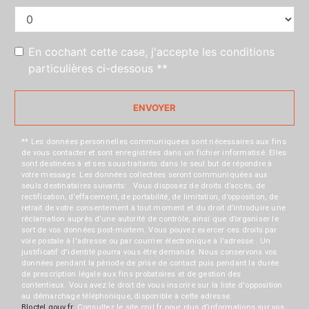
En cochant cette case, j'accepte les conditions
particulières ci-dessous **
ENVOYER
** Les données personnelles communiquées sont nécessaires aux fins
de vous contacter et sont enregistrées dans un fichier informatisé. Elles
sont destinées à et ses sous-traitants dans le seul but de répondre à
votre message. Les données collectées seront communiquées aux
seuls destinataires suivants: . Vous disposez de droits d’accès, de
rectification, d’effacement, de portabilité, de limitation, d’opposition, de
retrait de votre consentement à tout moment et du droit d’introduire une
réclamation auprès d’une autorité de contrôle, ainsi que d’organiser le
sort de vos données post-mortem. Vous pouvez exercer ces droits par
voie postale à l'adresse ou par courrier électronique à l'adresse . Un
justificatif d'identité pourra vous être demandé. Nous conservons vos
données pendant la période de prise de contact puis pendant la durée
de prescription légale aux fins probatoires et de gestion des
contentieux. Vous avez le droit de vous inscrire sur la liste d'opposition
au démarchage téléphonique, disponible à cette adresse:
Bloctel.gouv.fr
. Consultez le site cnil.fr pour plus d’informations sur vos